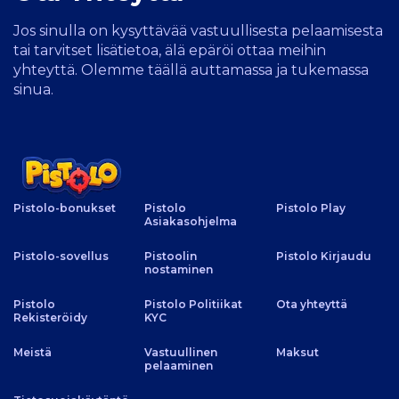
Jos sinulla on kysyttävää vastuullisesta pelaamisesta
tai tarvitset lisätietoa, älä epäröi ottaa meihin
yhteyttä. Olemme täällä auttamassa ja tukemassa
sinua.
Pistolo-bonukset
Pistolo
Pistolo Play
Asiakasohjelma
Pistolo-sovellus
Pistoolin
Pistolo Kirjaudu
nostaminen
Pistolo
Pistolo Politiikat
Ota yhteyttä
Rekisteröidy
KYC
Meistä
Vastuullinen
Maksut
pelaaminen