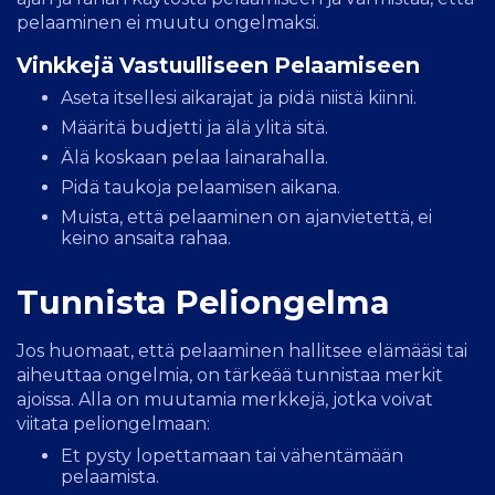
pelaaminen ei muutu ongelmaksi.
Vinkkejä Vastuulliseen Pelaamiseen
Aseta itsellesi aikarajat ja pidä niistä kiinni.
Määritä budjetti ja älä ylitä sitä.
Älä koskaan pelaa lainarahalla.
Pidä taukoja pelaamisen aikana.
Muista, että pelaaminen on ajanvietettä, ei
keino ansaita rahaa.
Tunnista Peliongelma
Jos huomaat, että pelaaminen hallitsee elämääsi tai
aiheuttaa ongelmia, on tärkeää tunnistaa merkit
ajoissa. Alla on muutamia merkkejä, jotka voivat
viitata peliongelmaan:
Et pysty lopettamaan tai vähentämään
pelaamista.